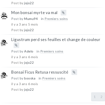
Post by
jojo22
Mon bonsai myrte va mal
Post by
Mumu94
in
Premiers soins
il y a 3 ans 5 mois
Post by
jojo22
Ligustrum perd ses feuilles et change de couleur
Post by
Adelo
in
Premiers soins
il y a 3 ans 6 mois
Post by
jojo22
Bonsaï Ficus Retusa ressuscité
Post by
booska
in
Premiers soins
il y a 3 ans 6 mois
Post by
jojo22
1
2