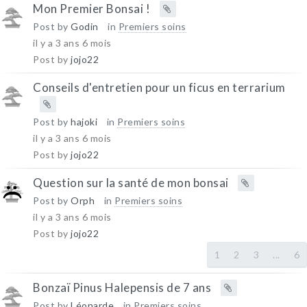
Mon Premier Bonsai !
Post by
Godin
in
Premiers soins
il y a 3 ans 6 mois
Post by
jojo22
Conseils d'entretien pour un ficus en terrarium
Post by
hajoki
in
Premiers soins
il y a 3 ans 6 mois
Post by
jojo22
Question sur la santé de mon bonsai
Post by
Orph
in
Premiers soins
il y a 3 ans 6 mois
Post by
jojo22
1
2
3
...
6
Bonzaï Pinus Halepensis de 7 ans
Post by
Léonarde
in
Premiers soins