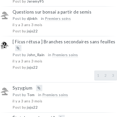
Post by
Jeremy95
Questions sur bonsai a partir de semis
Post by
djinkh
in
Premiers soins
il y a 3 ans 3 mois
Post by
jojo22
[ Ficus rétusa ] Branches secondaires sans feuilles
Post by
John_Rain
in
Premiers soins
il y a 3 ans 3 mois
Post by
jojo22
1
2
3
Syzygium
Post by
Tom
in
Premiers soins
il y a 3 ans 3 mois
Post by
jojo22