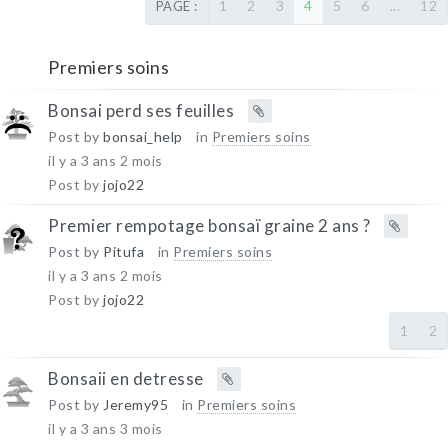
1
2
3
4
5
6
...
12
PAGE :
Premiers soins
Bonsai perd ses feuilles
Post by
bonsai_help
in
Premiers soins
il y a 3 ans 2 mois
Post by
jojo22
Premier rempotage bonsaï graine 2 ans ?
Post by
Pitufa
in
Premiers soins
il y a 3 ans 2 mois
Post by
jojo22
1
2
Bonsaii en detresse
Post by
Jeremy95
in
Premiers soins
il y a 3 ans 3 mois