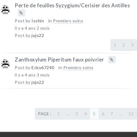
Perte de feuilles Syzygium/Cerisier des Antilles
Post by
Isshin
in
Premiers soins
il y a 4 ans 2 mois
Post by
jojo22
1
2
3
Zanthoxylum Piperitum faux poivrier
Post by
Ecko67240
in
Premiers soins
il y a 4 ans 3 mois
Post by
jojo22
1
...
3
4
5
6
7
...
12
PAGE :