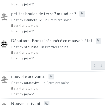
Post by
jojo22
petites boules de terre ? maladies ?
Post by
Panhelleux
in
Premiers soins
il y a 4 ans 1 mois
Post by
jojo22
Débutant - Bonsai récupéré en mauvais état
Post by
stounino
in
Premiers soins
il y a 4 ans 1 mois
Post by
jojo22
1
2
nouvelle arrivante
Post by
aquasylva
in
Premiers soins
il y a 4 ans 1 mois
Post by
jojo22
Nouvel arrivant