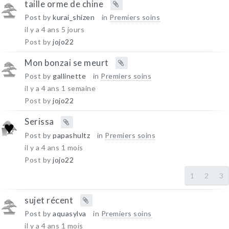
taille orme de chine
Post by
kurai_shizen
in
Premiers soins
il y a 4 ans 5 jours
Post by
jojo22
Mon bonzai se meurt
Post by
gallinette
in
Premiers soins
il y a 4 ans 1 semaine
Post by
jojo22
Serissa
Post by
papashultz
in
Premiers soins
il y a 4 ans 1 mois
Post by
jojo22
1
2
3
sujet récent
Post by
aquasylva
in
Premiers soins
il y a 4 ans 1 mois