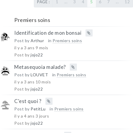
1
...
3
4
5
6
7
...
12
PAGE :
Premiers soins
Identification de mon bonsai
Post by
Arthur
in
Premiers soins
il y a 3 ans 9 mois
Post by
jojo22
Metasequoia malade?
Post by
LOUVET
in
Premiers soins
il y a 3 ans 10 mois
Post by
jojo22
C'est quoi ?
Post by
PetitLu
in
Premiers soins
il y a 4 ans 3 jours
Post by
jojo22