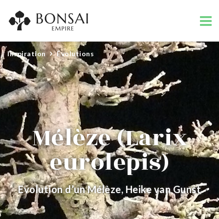
Inspiration
Évolutions
Mélèze (Larix
eurolepis)
Evolution d’un Mélèze, Heike van Gunst