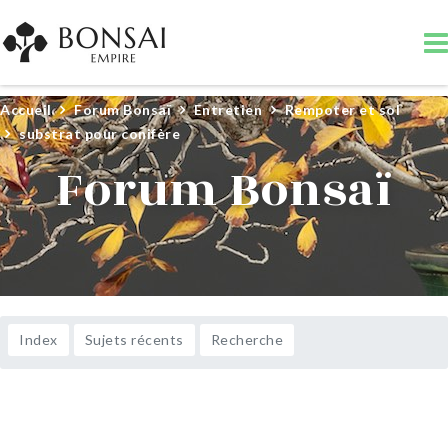
Accueil
Forum Bonsaï
Entretien
Rempoter et sol
substrat pour conifère
Forum Bonsaï
Index
Sujets récents
Recherche