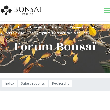
Accueil
Forum Bonsaï
Entretien
Premiers soins
Perte de feuilles Syzygium/Cerisier des Antilles
Forum Bonsaï
Index
Sujets récents
Recherche