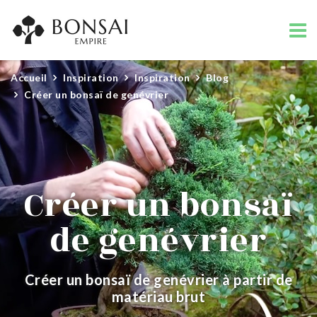
Accueil
Inspiration
Inspiration
Blog
Créer un bonsaï de genévrier
Créer un bonsaï
de genévrier
Créer un bonsaï de genévrier à partir de
matériau brut