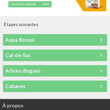
Étapes suivantes
Aqua Bonsaï
Cul-de-Sac
Arbres dingues
Cabanes
À propos